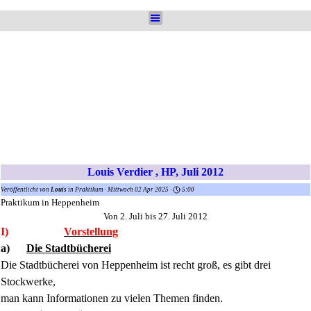
Direkt zum Seiteninhalt
Menü überspringen
Louis Verdier , HP, Juli 2012
Veröffentlicht von
Louis
in
Praktikum
· Mittwoch 02 Apr 2025 ·
5:00
Praktikum in Heppenheim
Von 2. Juli bis 27. Juli 2012
I)
Vorstellung
a)
Die Stadtbücherei
Die Stadtbücherei von Heppenheim ist recht groß, es gibt drei
Stockwerke,
man kann Informationen zu vielen Themen finden.