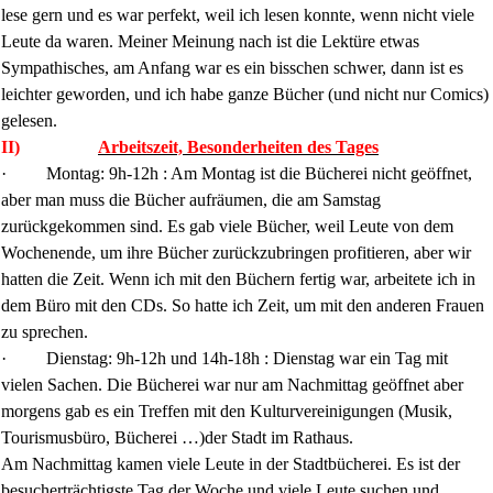
lese gern und es war perfekt, weil ich lesen konnte, wenn nicht viele
Leute da waren. Meiner Meinung nach ist die Lektüre etwas
Sympathisches, am Anfang war es ein bisschen schwer, dann ist es
leichter geworden, und ich habe ganze Bücher (und nicht nur Comics)
gelesen.
II)
Arbeitszeit, Besonderheiten des Tages
·
Montag: 9h-12h :
Am Montag ist die Bücherei nicht geöffnet,
aber man muss die Bücher aufräumen, die am Samstag
zurückgekommen sind. Es gab viele Bücher, weil Leute von dem
Wochenende, um ihre Bücher zurückzubringen profitieren, aber wir
hatten die Zeit. Wenn ich mit den Büchern fertig war, arbeitete ich in
dem Büro mit den CDs. So hatte ich Zeit, um mit den anderen Frauen
zu sprechen.
·
Dienstag: 9h-12h und 14h-18h : Dienstag war ein Tag mit
vielen Sachen. Die Bücherei war nur am Nachmittag geöffnet aber
morgens gab es ein Treffen mit den Kulturvereinigungen (Musik,
Tourismusbüro, Bücherei …)der Stadt im Rathaus.
Am Nachmittag kamen viele Leute in der Stadtbücherei. Es ist der
besucherträchtigste Tag der Woche und viele Leute suchen und